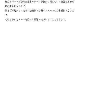
毎月のモッコの会では基本パターンを細かく刺していく練習などが活
動の中心になります。
例えば雄島祭りに向けた法被作りや基本パターンの見本帳作りなどで
す。
そのほかにもテーマを持った課題が出されることもあります。
モッコの会で習得した技術は会員の皆さんのものです。
オリジナルデザインや、基本パターンからのアレンジで自分や家族の
服を補修したり、身の回りの小物を作ったり、アート作品に仕上げた
り、自由に作品作りを楽しみましょう。
作品作りで、先生や会員の皆さんからアドバイスが欲しい時や、新し
い発見があった時などはぜひモッコの会で情報交換をしましょう。
モッコの会の展示会などではそうやって作った皆さんの作品も展示さ
せてください。
アート作品に感動したり、刺し子がされた服を見て温かな気持ちにな
ったり自分もやってみようかな。と、思う人がきっといます。
​お問い合わせ