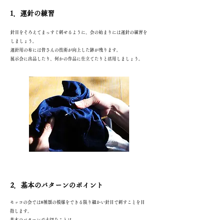
​1．運針の練習
針目をそろえてまっすぐ刺せるように、会の始まりには運針の練習を
しましょう。
運針用の布には皆さんの技術が向上した跡が残ります。
​展示会に出品したり、何かの作品に仕立てたりと活用しましょう。
​2．基本のパターンのポイント
モッコの会では8種類の模様をできる限り細かい針目で刺すことを目
指します。
基本のパターンで大切なことは、