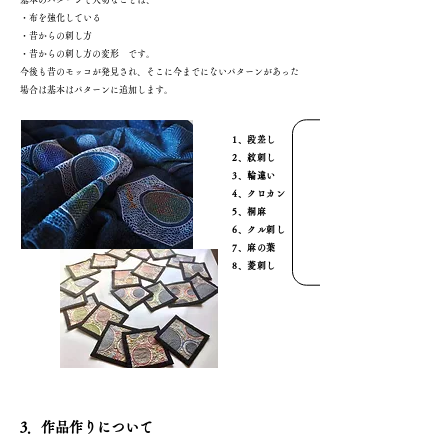
・布を強化している
・昔からの刺し方
・昔からの刺し方の変形 です。
今後も昔のモッコが発見され、そこに今までにないパターンがあった
場合は基本はパターンに追加します。
1、段差し
2、紋刺し
3、輪違い
4、クロカン
5、桐麻
6、クル刺し
7、麻の葉
8、菱刺し
​3．作品作りについて