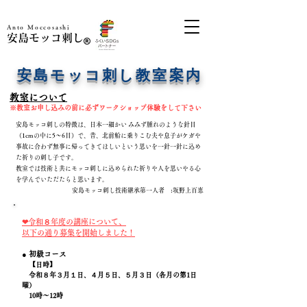
​Anto Moccosashi
​安島モッコ刺し
​安島モッコ刺し教室案内
​教室について​​
※教室お申し込みの前に必ずワークショップ体験をして下さい
安島モッコ刺しの特徴は、日本一細かい みみず腫れのような針目
（1cmの中に5～6目）で、
昔、北前船に乗りこむ夫や息子がケガや
事故に合わず無事に帰ってきてほしいという思いを一針一針に込め
た祈りの刺し子です。
教室では技術と共にモッコ刺しに込められた祈りや人を思いやる心
を学んでいただたらと思います。
安島モッコ刺し技術継承第一人者 :坂野上百恵
❤令和８年度の講座について、
以下の通り募集を開始しました！
● 初級コース
【日時】
令和８年３月１日、４月５日、５月３日（各月の第1日
曜）
10時～12時