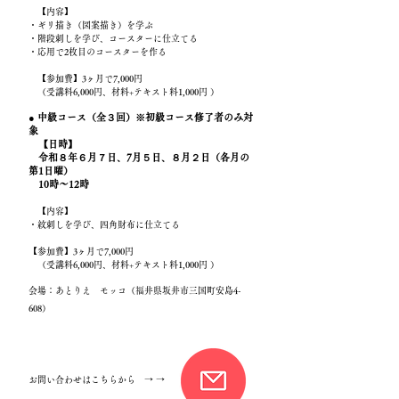
【内容】
・ギリ描き（図案描き）を学ぶ
・階段刺しを学び、コースターに仕立てる
・応用で2枚目のコースターを作る
【参加費】3ヶ月で7,000円
（受講料6,000円、材料+テキスト料1,000円 ）
● 中級コース（全３回）※初級コース修了者のみ対
象
【日時】
令和８年６月７日、7月５日、８月２日（各月の
第1日曜）
10時～12時
【内容】
・紋刺しを学び、四角財布に仕立てる
【参加費】3ヶ月で7,000円
（受講料6,000円、材料+テキスト料1,000円 ）
​会場：あとりえ モッコ（福井県坂井市三国町安島4-
608）
お問い合わせはこちらから → →